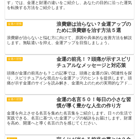
す」では、金運と財運の違いをご紹介し、あなたの目的に沿った運気
を転換する方法をご紹介します。
浪費癖は治らない？金運アップの
金運の習慣
ために浪費癖を治す方法５選
浪費癖が治らないと悩む方に向けて、原因や具体的な改善方法を解説
します。無駄遣いを抑え、金運アップを目指しましょう。
金運の前兆！？頭痛が示すスピリ
金運の習慣
チュアルなメッセージと対応策
頭痛が金運の前兆かも？この記事では、頭痛と金運の深い関連性を探
り、スピリチュアルな視点から金運アップのヒントを提供します。頭
痛が示す金運のサインを読み解き、金運向上のための実用的なアドバ
イスを得ましょう。
金運の名言５０！毎日の小さな習
金運の習慣
慣が導く豊かな人生の作り方
金運を向上させる名言を集めた名言集をご紹介します。日々の生活で
実践できる、名言に基づいた金運アップの秘訣をお届けします。財運
を高め、開運へと導く名言の力を感じてください。