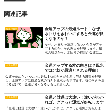
関連記事
金運アップの最短ルート！なぜ、
金運の習慣
水回りをきれいにすると金運が良
くなるのか？
なぜ、水回りを清潔に保つと金運がアッ
プするのか、その理由を解説します。風
水の視点から、水回りの掃除が金運に与
える影響や具体的な方法を紹介。金運を
向上させるための水回りの管理方法を学
びましょう。
金運アップする枕の向きは？風水
金運の習慣
では北枕が最適とされる理由！
金運を高めたいあなたに必見！枕の向きが金運に与える影響を解説
し、金運アップに最適な枕の向きを風水から学びます。枕の向きを変
えるだけで、金運が良くなるかもしれません。
金運と財運は大違い！違いがわか
金運の習慣
れば、ググっと運気が好転します
「金運と財運は大違い！違いがわかれば、ググっと運気が好転しま