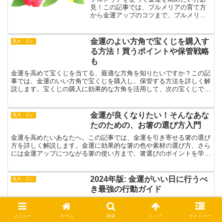
見！この記事では、プルメリアの育て方
から金運アップのコツまで、プルメリア
と金運向上の密接な関係を掘り下げて解
説します。プルメリアの美しさと金運の
向上を結びつける方法を学びましょう。
金運のよい方角で宝くじを購入す
風水・占い
る方法！買うポイントや保管戦略
も
金運を高めて宝くじを当てる、最適な方角を知りたいですか？この記
事では、金運のいい方角で宝くじを購入し、保管する方法を詳しく解
説します。宝くじの購入に効果的な方角を活用して、次の宝くじで大
きな運を掴みましょう！
金運が良くなりたい！そんなあな
風水・占い
たのための、お箸の選び方入門
金運を高めたいあなたへ。この記事では、金運を引き寄せる箸の選び
方を詳しく解説します。金運に効果的な箸の色や素材の選び方、さら
には金運アップにつながる箸の使い方まで、箸選びのポイントを学び
ましょう。
2024年版: 金運がいい日に行うべ
風水・占い
き最強の行動ガイド
2024年の金運がいい日を完全ガイド！一粒万倍日や天赦日に何をす
べきか、また、金運を最大にするためのいい日の過ごし方と避けるべ
きことを解説。金運を上げるチャンスを逃さないための秘訣をお届け
メニュー
ホーム
検索
トップ
サイドバー